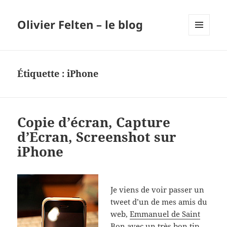
Olivier Felten – le blog
MENU
ET
WIDGETS
Étiquette :
iPhone
Copie d’écran, Capture
d’Ecran, Screenshot sur
iPhone
Je viens de voir passer un
tweet d’un de mes amis du
web,
Emmanuel de Saint
Bon
avec un très bon tip