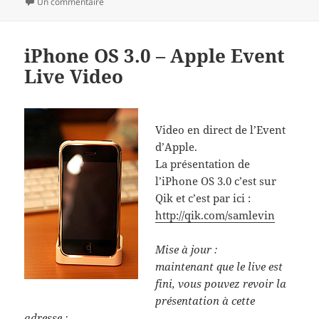
le
sur IPhone Family, nouvel iPhone 3Gs
clés
Un commentaire
iPhone OS 3.0 – Apple Event
Live Video
Video en direct de l’Event
d’Apple.
La présentation de
l’iPhone OS 3.0 c’est sur
Qik et c’est par ici :
http://qik.com/samlevin
Mise à jour :
maintenant que le live est
fini, vous pouvez revoir la
présentation à cette
adresse :