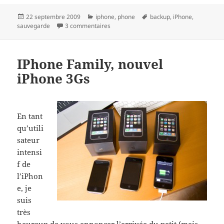
Publié
Catégories
Mots-
22 septembre 2009
iphone
,
phone
backup
,
iPhone
,
le
sur Backuper / Sauvegarder ses photos /
clés
sauvegarde
3 commentaires
IPhone Family, nouvel
iPhone 3Gs
En tant
qu’utili
sateur
intensi
f de
l’iPhon
e, je
suis
très
heureux de vous annoncer l’arrivée du petit (mais