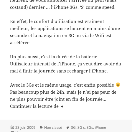
costaud) dernier … l’iPhone 3Gs. ‘S’ comme speed.
En effet, le confort d’utilisation est vraiment
meilleur, les applications se lancent en moins d’une
seconde et la navigation en 3G ou via le Wifi est
accélérée.
Un plus aussi, c’est la durée de la batterie.
Utilisateur intensif de l’iPhone, ça veut dire avoir du
mal à finir la journée sans recharger l’iPhone.
Avec le 3Gs et le même usage, c’est enfin possible
Pas beaucoup plus de 24h, mais je n’ai pas peur de
ne plus pouvoir être joint en fin de journée…
IPhone Family, nouvel iPhone 3G
Continuer la lecture de
Publié
Catégories
Mots-
23 juin 2009
Non classé
3G
,
3G s
,
3Gs
,
iPhone