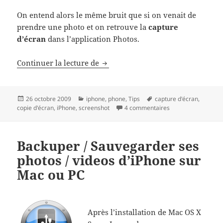
On entend alors le même bruit que si on venait de
prendre une photo et on retrouve la
capture
d’écran
dans l’application Photos.
Copie d’écran, Capture d’Ecran, S
Continuer la lecture de
Publié
Catégories
Mots-
26 octobre 2009
iphone
,
phone
,
Tips
capture d'écran
,
le
clés
sur Copie d’écran, 
copie d'écran
,
iPhone
,
screenshot
4 commentaires
Backuper / Sauvegarder ses
photos / videos d’iPhone sur
Mac ou PC
Après l’installation de Mac OS X