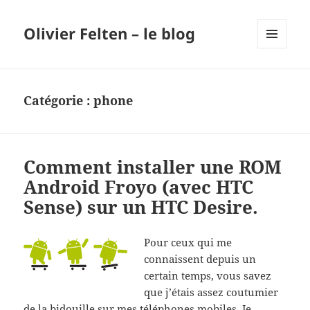
Olivier Felten – le blog
MENU
ET
WIDGETS
Catégorie :
phone
Comment installer une ROM
Android Froyo (avec HTC
Sense) sur un HTC Desire.
Pour ceux qui me
connaissent depuis un
certain temps, vous savez
que j’étais assez coutumier
de la bidouille sur mes téléphones mobiles. Je