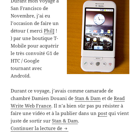
Durant mon voyage à
San Francisco de
Novembre, j’ai eu
l’occasion de faire un
détour ( merci
PhilJ
!
) par une boutique T-
Mobile pour acquérir
le très convoité G1 de
HTC / Google
tournant avec
Androïd.
Durant ce voyage, j’avais comme camarade de
chambré Damien Douani de
Stan & Dam
et de
Read
Write Web France
. Il n’a bien sûr pas pu résister à
faire une vidéo et à la publier dans un
post
qui vient
juste de sortir sur
Stan & Dam
.
Quelques semaines avec le HTC D
Continuer la lecture de