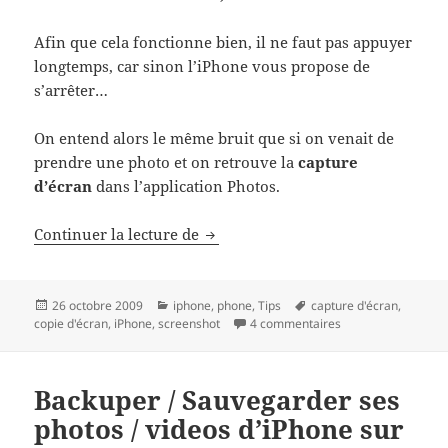
Afin que cela fonctionne bien, il ne faut pas appuyer
longtemps, car sinon l’iPhone vous propose de
s’arrêter…
On entend alors le même bruit que si on venait de
prendre une photo et on retrouve la
capture
d’écran
dans l’application Photos.
Copie d’écran, Capture d’Ecran, S
Continuer la lecture de
Publié
Catégories
Mots-
26 octobre 2009
iphone
,
phone
,
Tips
capture d'écran
,
le
clés
sur Copie d’écran, 
copie d'écran
,
iPhone
,
screenshot
4 commentaires
Backuper / Sauvegarder ses
photos / videos d’iPhone sur