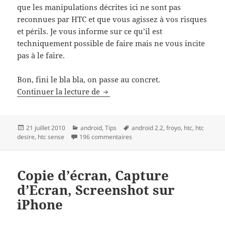
que les manipulations décrites ici ne sont pas
reconnues par HTC et que vous agissez à vos risques
et périls. Je vous informe sur ce qu’il est
techniquement possible de faire mais ne vous incite
pas à le faire.
Bon, fini le bla bla, on passe au concret.
Comment installer une ROM Andro
Continuer la lecture de
Publié
Catégories
Mots-
21 juillet 2010
android
,
Tips
android 2.2
,
froyo
,
htc
,
htc
le
clés
sur Comment installer une ROM A
desire
,
htc sense
196 commentaires
Copie d’écran, Capture
d’Ecran, Screenshot sur
iPhone