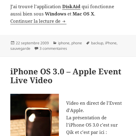
J’ai trouvé l’application
DiskAid
qui fonctionne
aussi bien sous
Windows
et
Mac OS X
.
Backuper / Sauvegarder ses photos
Continuer la lecture de
Publié
Catégories
Mots-
22 septembre 2009
iphone
,
phone
backup
,
iPhone
,
le
sur Backuper / Sauvegarder ses photos /
clés
sauvegarde
3 commentaires
iPhone OS 3.0 – Apple Event
Live Video
Video en direct de l’Event
d’Apple.
La présentation de
l’iPhone OS 3.0 c’est sur
Qik et c’est par ici :