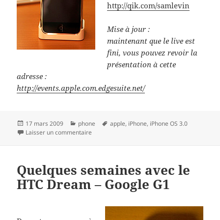
http://qik.com/samlevin
Mise à jour :
maintenant que le live est
fini, vous pouvez revoir la
présentation à cette
adresse :
http://events.apple.com.edgesuite.net/
Publié
Catégories
Mots-
17 mars 2009
phone
apple
,
iPhone
,
iPhone OS 3.0
le
sur iPhone OS 3.0 – Apple Event Live Video
clés
Laisser un commentaire
Quelques semaines avec le
HTC Dream – Google G1