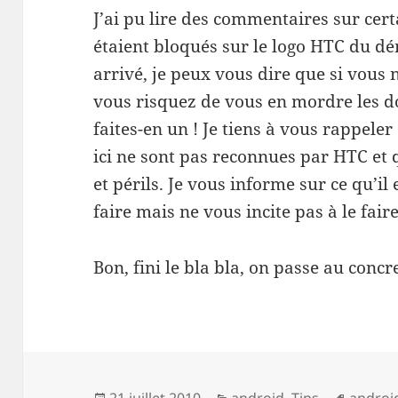
J’ai pu lire des commentaires sur certa
étaient bloqués sur le logo HTC du 
arrivé, je peux vous dire que si vous 
vous risquez de vous en mordre les doi
faites-en un ! Je tiens à vous rappele
ici ne sont pas reconnues par HTC et 
et périls. Je vous informe sur ce qu’i
faire mais ne vous incite pas à le faire
Bon, fini le bla bla, on passe au concr
Publié
Catégories
Mots-
21 juillet 2010
android
,
Tips
androi