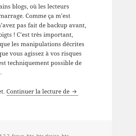
ins blogs, où les lecteurs
démarrage. Comme ça m’est
n’avez pas fait de backup avant,
gts ! C’est très important,
r que les manipulations décrites
que vous agissez à vos risques
l est techniquement possible de
.
Comment installer une 
et.
Continuer la lecture de
d 2.2
,
froyo
,
htc
,
htc desire
,
htc