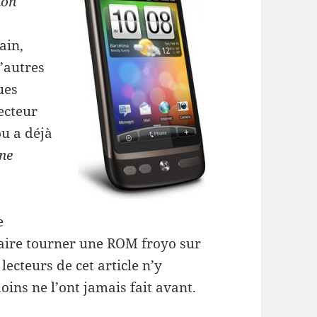
non
ain,
’autres
ues
ecteur
ou a déjà
une
e
 faire tourner une ROM froyo sur
ecteurs de cet article n’y
ins ne l’ont jamais fait avant.