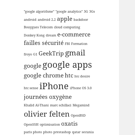
"google algorithme"
"google analytics"
3G
3Gs
apple
android
android 2.2
backdoor
Bouygues Telecom
cloud computing
e-commerce
Donkey Kong
dream
failles sécurité
FBI
Formation
gmail
GeekTrip
froyo
G1
google apps
google
google chrome
htc
htc desire
iPhone
htc sense
iPhone OS 3.0
journées oxygène
Khalid Al-Thani
marc schillaci
Megamind
olivier felten
OpenBSD
oxatis
OpenSSH
optimisation
paris photo
photo
prestashop
qatar
secunia