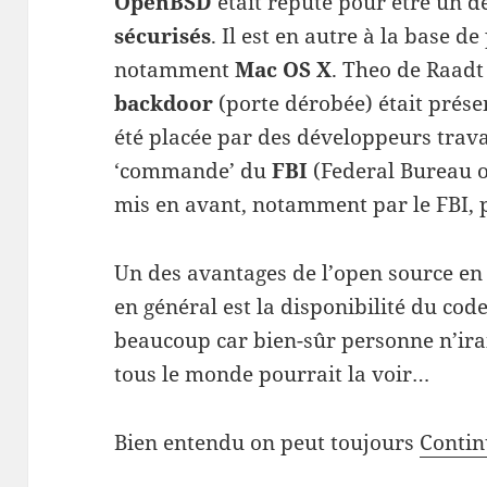
OpenBSD
était réputé pour être un de
sécurisés
. Il est en autre à la base d
notamment
Mac OS X
. Theo de Raadt
backdoor
(porte dérobée) était présen
été placée par des développeurs travai
‘commande’ du
FBI
(Federal Bureau o
mis en avant, notamment par le FBI,
Un des avantages de l’open source en p
en général est la disponibilité du cod
beaucoup car bien-sûr personne n’ira
tous le monde pourrait la voir…
Bien entendu on peut toujours
Contin