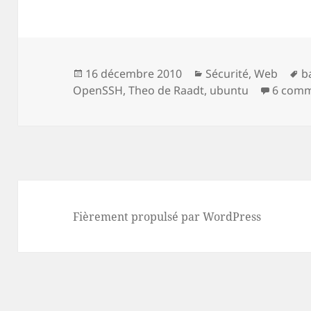
Publié
Catégories
M
16 décembre 2010
Sécurité
,
Web
b
le
cl
OpenSSH
,
Theo de Raadt
,
ubuntu
6 comm
Fièrement propulsé par WordPress