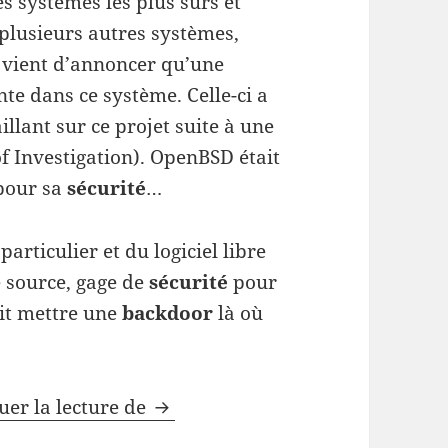
s systèmes les plus sûrs et
e plusieurs autres systèmes,
 vient d’annoncer qu’une
te dans ce système. Celle-ci a
llant sur ce projet suite à une
f Investigation). OpenBSD était
 pour sa
sécurité
…
articulier et du logiciel libre
e source, gage de
sécurité
pour
it mettre une
backdoor
là où
OpenBSD BackDoor FBI – Avez-vo
uer la lecture de