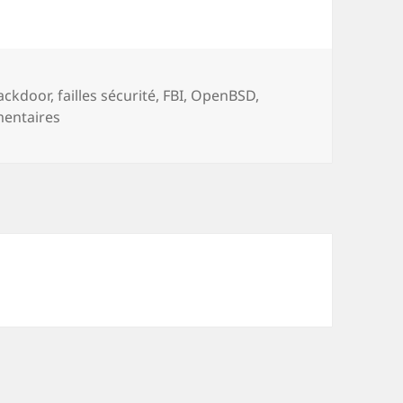
ots-
ackdoor
,
failles sécurité
,
FBI
,
OpenBSD
,
és
sur OpenBSD BackDoor FBI – Avez-vous toujours c
entaires