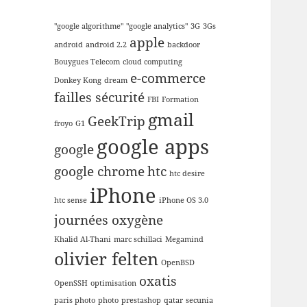
"google algorithme"
"google analytics"
3G
3Gs
apple
android
android 2.2
backdoor
Bouygues Telecom
cloud computing
e-commerce
Donkey Kong
dream
failles sécurité
FBI
Formation
gmail
GeekTrip
froyo
G1
google apps
google
google chrome
htc
htc desire
iPhone
htc sense
iPhone OS 3.0
journées oxygène
Khalid Al-Thani
marc schillaci
Megamind
olivier felten
OpenBSD
oxatis
OpenSSH
optimisation
paris photo
photo
prestashop
qatar
secunia